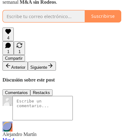
semanal
M&A sin Rodeos
.
Suscribirse
4
1
1
Compartir
Anterior
Siguiente
Discusión sobre este post
Comentarios
Restacks
Alejandro Martín
Mar 4