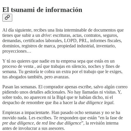
El tsunami de información
Al día siguiente, recibes una lista interminable de documentos que
tienes que subir a un
drive
: escrituras, actas, contratos, seguros,
demandas, certificados laborales, LOPD, PRL, informes fiscales,
dominios, registros de marca, propiedad industrial, inventario,
proyecciones…
Y tú no quieres que nadie en tu empresa sepa que estás en un
proceso de venta , así que trabajas en silencio, noches y fines de
semana. Tu gestoría te cobra un extra por el trabajo que le exiges,
tus abogados también, pero avanzas.
Pasan las semanas. El comprador apenas escribe, salvo algún correo
pidiendo unos detalles adicionales. No hay llamadas ni visitas. Y,
sobre todo, no aparecen ni la Big4 que te habían dicho, ni el
despacho de renombre que iba a hacer la
due diligence legal
.
Empiezas a impacientarte. Han pasado ocho semanas y no se ha
movido nada. Les escribes. Te responden que están “en la fase de
pre due diligence
, de
red line due diligence
”, la revisión interna
antes de involucrar a sus asesores.