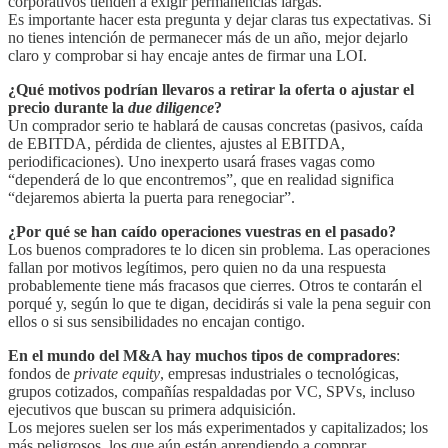
corporativos tienden a exigir permanencias largas.
Es importante hacer esta pregunta y dejar claras tus expectativas. Si
no tienes intención de permanecer más de un año, mejor dejarlo
claro y comprobar si hay encaje antes de firmar una LOI.
¿Qué motivos podrían llevaros a retirar la oferta o ajustar el
precio durante la
due diligence
?
Un comprador serio te hablará de causas concretas (pasivos, caída
de EBITDA, pérdida de clientes, ajustes al EBITDA,
periodificaciones). Uno inexperto usará frases vagas como
“dependerá de lo que encontremos”, que en realidad significa
“dejaremos abierta la puerta para renegociar”.
¿Por qué se han caído operaciones vuestras en el pasado?
Los buenos compradores te lo dicen sin problema. Las operaciones
fallan por motivos legítimos, pero quien no da una respuesta
probablemente tiene más fracasos que cierres. Otros te contarán el
porqué y, según lo que te digan, decidirás si vale la pena seguir con
ellos o si sus sensibilidades no encajan contigo.
En el mundo del M&A hay muchos tipos de compradores
:
fondos de
private equity
, empresas industriales o tecnológicas,
grupos cotizados, compañías respaldadas por VC, SPVs, incluso
ejecutivos que buscan su primera adquisición.
Los mejores suelen ser los más experimentados y capitalizados; los
más peligrosos, los que aún están aprendiendo a comprar.